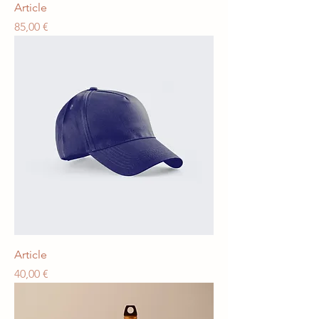
Article
Prix
85,00 €
Article
Prix
40,00 €