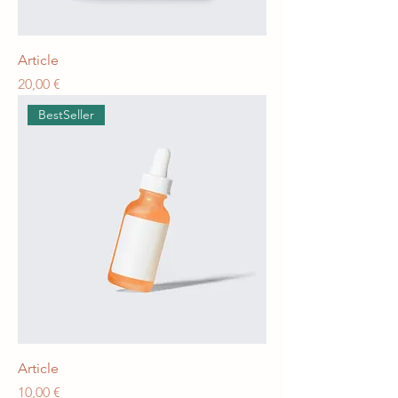
Article
Prix
20,00 €
BestSeller
Article
Prix
10,00 €