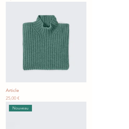
Article
Prix
25,00 €
Nouveau