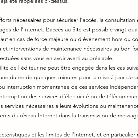
déjà été rappelées ci-dessus.
fforts nécessaires pour sécuriser l’accès, la consultation e
es de l’Internet. L’accès au Site est possible vingt-quat
7) sauf en cas de force majeure ou d’événement hors du co
s et interventions de maintenance nécessaires au bon f
fectuées sans vous en avoir averti au préalable.
ité de l’éditeur ne peut être engagée dans les cas suiva
ne durée de quelques minutes pour la mise à jour de cer
 ou interruption momentanée de ces services indépenda
nterruption des services d’électricité ou de télécommun
 services nécessaires à leurs évolutions ou maintenanc
ents du réseau Internet dans la transmission de messa
téristiques et les limites de l’Internet, et en particulier 