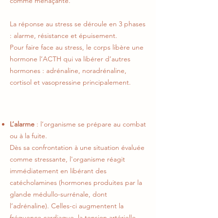
comme menaçante.
La réponse au stress se déroule en 3 phases
: alarme, résistance et épuisement.
Pour faire face au stress, le corps libère une
hormone l’ACTH qui va libérer d’autres
hormones : adrénaline, noradrénaline,
cortisol et vasopressine principalement.
L’alarme
: l’organisme se prépare au combat
ou à la fuite.
Dès sa confrontation à une situation évaluée
comme stressante, l'organisme réagit
immédiatement en libérant des
catécholamines (hormones produites par la
glande médullo-surrénale, dont
l’adrénaline). Celles-ci augmentent la
fréquence cardiaque, la tension artérielle,